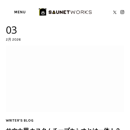
MENU
03
SAUNA NEWS
2月 2026
BY
YUKIHIRO KATO
SAUNA TORECA
About us
writer’s blog
Privacy Policy
Contact
WRITER'S BLOG