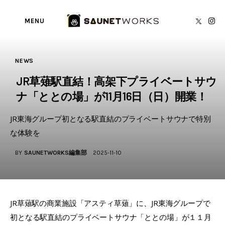
MENU
JR草薙駅直結！高架下プライベートサウナ
「ととの場」が11月16日（日）開業！
NEWS
BY
SAUNETWORKS編集部
SAUNA TORECA
JR草薙駅直結！高架下プライベートサウ
ナ「ととの場」が11月16日（日）開業！
About us
JR東海グループ初となる駅直結のプライベートサウナで特別
writer’s blog
な体験を
Privacy Policy
BY
SAUNETWORKS編集部
2025-11-10
Contact
JR草薙駅の商業施設「アスティ草薙」に、JR東海グループで
初となる駅直結のプライベートサウナ「ととの場」が１１月