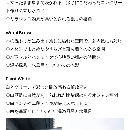
◇立ったまま肩まで浸かれる、深さにこだわったコンクリー
ト作りの立ち水風呂
◇リラックス効果が高いとされる癒しの寝湯
Wood Brown
木の温もりが生み出す癒しに溢れた空間で、多人数にも対応
◇木材系でまとめたやすらぎと落ち着きのある空間
◇パラソルとハンモックで心地良い和みの時間を
◇温浴風呂、水風呂もこだわりの木製
Plant White
白とグリーンで彩った開放感ある解放空間
◇白基調に自然があしらわれた開放感のあるオシャレ空間
◇白ベンチや二段デッキが映えスポットに
◇白を基調としたかわいい温浴風呂と水風呂