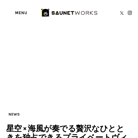
MENU
Tag: Villa El Cielo Ishigaki SOL
BY
SAUNETWORKS編集部
SAUNA TORECA
About us
writer’s blog
Privacy Policy
Contact
NEWS
星空 × 海風が奏でる贅沢なひとと
きを独占できるプライベートヴィ