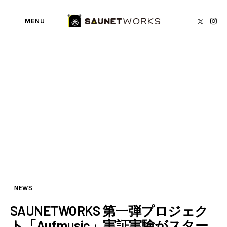
MENU
Tag: AI音楽
BY
SAUNETWORKS編集部
SAUNA TORECA
About us
writer’s blog
Privacy Policy
Contact
NEWS
SAUNETWORKS 第一弾プロジェク
ト「Aufmusic」実証実験がスター