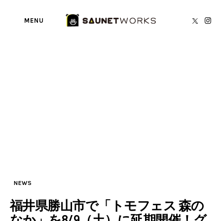
MENU
Tag: トモフェス
BY
SAUNETWORKS編集部
SAUNA TORECA
About us
writer’s blog
Privacy Policy
Contact
NEWS
福井県勝山市で「トモフェス 森の
なか」を8/9（土）に延期開催！グ